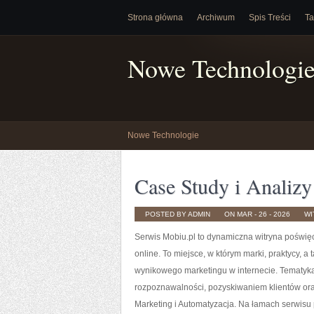
Strona główna
Archiwum
Spis Treści
Ta
Nowe Technologi
Nowe Technologie
Case Study i Analiz
POSTED BY ADMIN
ON MAR - 26 - 2026
WI
Serwis Mobiu.pl to dynamiczna witryna poświę
online. To miejsce, w którym marki, praktycy, 
wynikowego marketingu w internecie. Tematyka
rozpoznawalności, pozyskiwaniem klientów or
Marketing i Automatyzacja. Na łamach serwisu