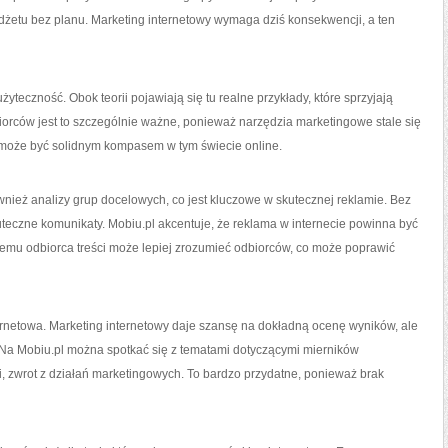
udżetu bez planu. Marketing internetowy wymaga dziś konsekwencji, a ten
żyteczność. Obok teorii pojawiają się tu realne przykłady, które sprzyjają
iorców jest to szczególnie ważne, ponieważ narzędzia marketingowe stale się
al może być solidnym kompasem w tym świecie online.
nież analizy grup docelowych, co jest kluczowe w skutecznej reklamie. Bez
teczne komunikaty. Mobiu.pl akcentuje, że reklama w internecie powinna być
 temu odbiorca treści może lepiej zrozumieć odbiorców, co może poprawić
ternetowa. Marketing internetowy daje szansę na dokładną ocenę wyników, ale
y. Na Mobiu.pl można spotkać się z tematami dotyczącymi mierników
i, zwrot z działań marketingowych. To bardzo przydatne, ponieważ brak