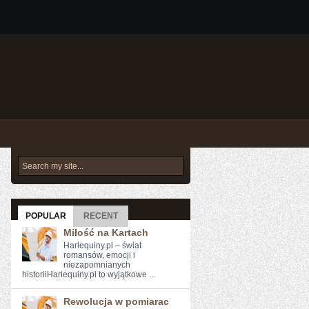
POPULAR
RECENT
Miłość na Kartach
Harlequiny.pl – świat
romansów, emocji i
niezapomnianych
historiiHarlequiny.pl to wyjątkowe ...
Rewolucja w pomiarac