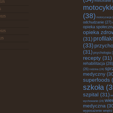
mieszkanie
(
2025
motocykl
5
(38)
2025
motoryzacja
(
odchudzanie
(27)
opieka społeczn
2025
opieka zdro
profila
(31)
025
(33)
przych
(31)
psychologia
(
recepty
(31)
rehabilitacja
(28)
spr
(26)
rodzina
(24)
medyczny
(30
superfoods
(
szkoła
(3
szpital
(31)
w
wie
wychowanie
(24)
medyczna
(3
wyposażenie wnętrz