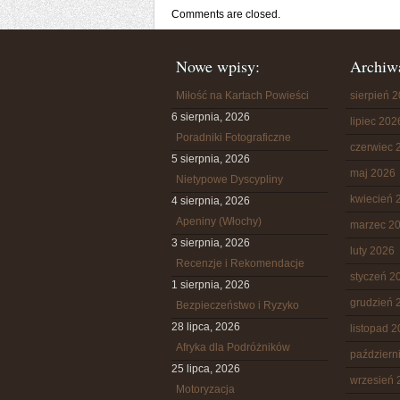
Comments are closed.
Nowe wpisy:
Archiw
Miłość na Kartach Powieści
sierpień 
6 sierpnia, 2026
lipiec 202
Poradniki Fotograficzne
czerwiec 
5 sierpnia, 2026
maj 2026
Nietypowe Dyscypliny
kwiecień 
4 sierpnia, 2026
Apeniny (Włochy)
marzec 2
3 sierpnia, 2026
luty 2026
Recenzje i Rekomendacje
styczeń 2
1 sierpnia, 2026
grudzień 
Bezpieczeństwo i Ryzyko
28 lipca, 2026
listopad 
Afryka dla Podróżników
październ
25 lipca, 2026
wrzesień 
Motoryzacja