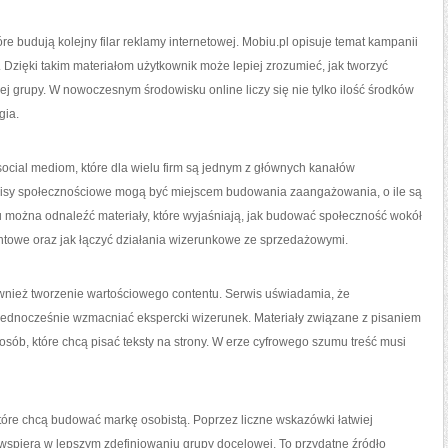
e budują kolejny filar reklamy internetowej. Mobiu.pl opisuje temat kampanii
 Dzięki takim materiałom użytkownik może lepiej zrozumieć, jak tworzyć
ej grupy. W nowoczesnym środowisku online liczy się nie tylko ilość środków
gia.
ocial mediom, które dla wielu firm są jednym z głównych kanałów
erwisy społecznościowe mogą być miejscem budowania zaangażowania, o ile są
można odnaleźć materiały, które wyjaśniają, jak budować społeczność wokół
entowe oraz jak łączyć działania wizerunkowe ze sprzedażowymi.
ównież tworzenie wartościowego contentu. Serwis uświadamia, że
jednocześnie wzmacniać ekspercki wizerunek. Materiały związane z pisaniem
sób, które chcą pisać teksty na strony. W erze cyfrowego szumu treść musi
 które chcą budować markę osobistą. Poprzez liczne wskazówki łatwiej
wspiera w lepszym zdefiniowaniu grupy docelowej. To przydatne źródło