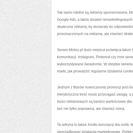
Tak samo istotne są reklamy sponsorowane, któr
Google Ads, a także działań remarketingowych.
skuteczne reklamy, by docierały do odpowiedni
przeznaczonych na reklamę, ale również strate
Serwis Mobiu.pl dużo miejsca poświęca także s
komunikacji. Instagram, Pinterest czy inne s
wykorzystywane świadomie. W obrębie serwisu 
marki, jak prowadzić regularne działania cont
Jednym z filarów nowoczesnej promocji jest r
merytoryczna treść może przyciągać uwagę, a 
treści reklamowych są bardzo wartościowe dla o
być nie tylko poprawna, ale również celna.
Ta witryna to także źródło koncepcji dla osób,
uporządkować działania marketingowe. Portal 