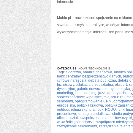
internecie.
Mobiu.pl – nowoczesne spojrzenie na reklamę o
stworzone z myślą o praktyce, w którym informac
wykorzystać potencjał internetu, ten portal m
CATEGORIES:
NOWE TECHNOLOGIE
Tagi:
aktorstwo
,
analiza finansowa
,
analiza pol
bank centralny
,
bezpieczeństwo danych
,
biurok
cyfrowe narzędzia
,
debata publiczna
,
detoks o
biznesowy
,
edukacja przedszkolna
,
ekspertyza
dyskusyjne
,
galerie nowoczesne
,
geopolityka
,
marketing
,
it outsourcing
,
jazz
,
kamery ochrony
społecznościowe w polityce
,
miejsca kultu
,
mon
seniorami
,
oprogramowanie CRM
,
oprogramow
europejska
,
polityka krajowa
,
polityka zagrani
outdoor
,
religia i kultura
,
rock
,
RODO
,
rynki fin
procentowe
,
strategia podatkowa
,
studia pody
uliczna
,
sztuka współczesna
,
taniec towarzyski
wskaźniki gospodarcze
,
współpraca międzyna
zarządzanie szkoleniami
,
zarządzanie talentam