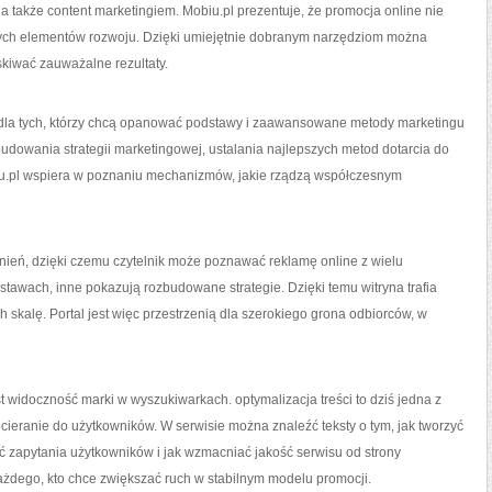
 także content marketingiem. Mobiu.pl prezentuje, że promocja online nie
wych elementów rozwoju. Dzięki umiejętnie dobranym narzędziom można
skiwać zauważalne rezultaty.
 dla tych, którzy chcą opanować podstawy i zaawansowane metody marketingu
e budowania strategii marketingowej, ustalania najlepszych metod dotarcia do
obiu.pl wspiera w poznaniu mechanizmów, jakie rządzą współczesnym
dnień, dzięki czemu czytelnik może poznawać reklamę online z wielu
dstawach, inne pokazują rozbudowane strategie. Dzięki temu witryna trafia
h skalę. Portal jest więc przestrzenią dla szerokiego grona odbiorców, w
widoczność marki w wyszukiwarkach. optymalizacja treści to dziś jedna z
cieranie do użytkowników. W serwisie można znaleźć teksty o tym, jak tworzyć
ć zapytania użytkowników i jak wzmacniać jakość serwisu od strony
ażdego, kto chce zwiększać ruch w stabilnym modelu promocji.