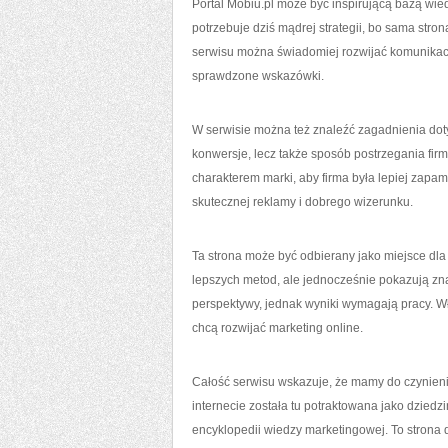
Portal Mobiu.pl może być inspirującą bazą wie
potrzebuje dziś mądrej strategii, bo sama stron
serwisu można świadomiej rozwijać komunikację 
sprawdzone wskazówki.
W serwisie można też znaleźć zagadnienia dot
konwersje, lecz także sposób postrzegania fir
charakterem marki, aby firma była lepiej zapa
skutecznej reklamy i dobrego wizerunku.
Ta strona może być odbierany jako miejsce dl
lepszych metod, ale jednocześnie pokazują zna
perspektywy, jednak wyniki wymagają pracy. Wła
chcą rozwijać marketing online.
Całość serwisu wskazuje, że mamy do czynien
internecie została tu potraktowana jako dzied
encyklopedii wiedzy marketingowej. To strona 