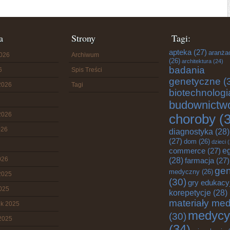
a
Strony
Tagi:
apteka
(27)
aranża
2026
Archiwum
(26)
architektura
(24)
badania
6
Spis Treści
genetyczne
(
2026
Tagi
biotechnologi
budownictw
2026
choroby
(3
026
diagnostyka
(28)
(27)
dom
(26)
dzieci
(
e
commerce
(27)
026
(28)
farmacja
(27)
gen
medyczny
(26)
2025
(30)
gry edukacy
2025
korepetycje
(28)
materiały me
ik 2025
medycy
(30)
2025
(34)