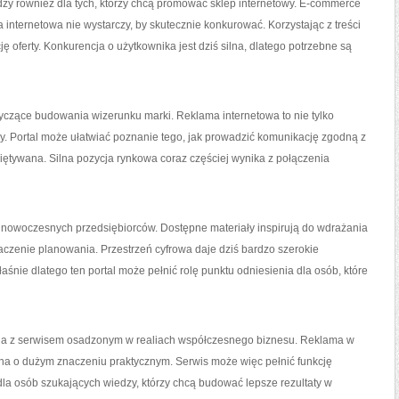
dzy również dla tych, którzy chcą promować sklep internetowy. E-commerce
a internetowa nie wystarczy, by skutecznie konkurować. Korzystając z treści
oferty. Konkurencja o użytkownika jest dziś silna, dlatego potrzebne są
yczące budowania wizerunku marki. Reklama internetowa to nie tylko
my. Portal może ułatwiać poznanie tego, jak prowadzić komunikację zgodną z
miętywana. Silna pozycja rynkowa coraz częściej wynika z połączenia
a nowoczesnych przedsiębiorców. Dostępne materiały inspirują do wdrażania
czenie planowania. Przestrzeń cyfrowa daje dziś bardzo szerokie
śnie dlatego ten portal może pełnić rolę punktu odniesienia dla osób, które
ia z serwisem osadzonym w realiach współczesnego biznesu. Reklama w
zina o dużym znaczeniu praktycznym. Serwis może więc pełnić funkcję
dla osób szukających wiedzy, którzy chcą budować lepsze rezultaty w