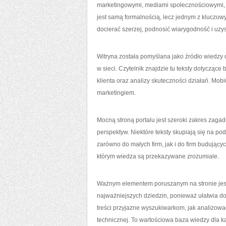
marketingowymi, mediami społecznościowymi, a
jest samą formalnością, lecz jednym z kluczo
docierać szerzej, podnosić wiarygodność i uzy
Witryna została pomyślana jako źródło wiedzy
w sieci. Czytelnik znajdzie tu teksty dotycząc
klienta oraz analizy skuteczności działań. M
marketingiem.
Mocną stroną portalu jest szeroki zakres zaga
perspektyw. Niektóre teksty skupiają się na po
zarówno do małych firm, jak i do firm budującyc
którym wiedza są przekazywane zrozumiale.
Ważnym elementem poruszanym na stronie jest 
najważniejszych dziedzin, ponieważ ułatwia do
treści przyjazne wyszukiwarkom, jak analizowa
technicznej. To wartościowa baza wiedzy dla k