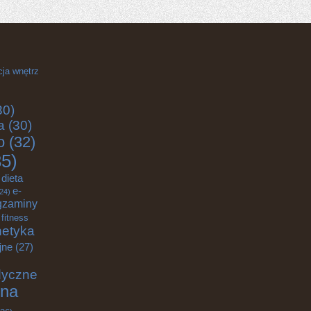
cja wnętrz
30)
a
(30)
o
(32)
5)
dieta
e-
24)
gzaminy
fitness
etyka
jne
(27)
dyczne
na