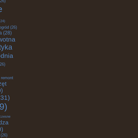
26)
e
24)
ogród
(26)
a
(28)
wotna
ktyka
odnia
26)
remont
zęt
)
31)
9)
czesne
dza
0)
(26)