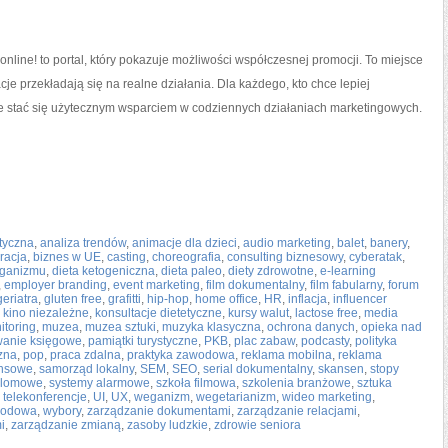
nline! to portal, który pokazuje możliwości współczesnej promocji. To miejsce
je przekładają się na realne działania. Dla każdego, kto chce lepiej
oże stać się użytecznym wsparciem w codziennych działaniach marketingowych.
ityczna
,
analiza trendów
,
animacje dla dzieci
,
audio marketing
,
balet
,
banery
,
racja
,
biznes w UE
,
casting
,
choreografia
,
consulting biznesowy
,
cyberatak
,
rganizmu
,
dieta ketogeniczna
,
dieta paleo
,
diety zdrowotne
,
e-learning
,
employer branding
,
event marketing
,
film dokumentalny
,
film fabularny
,
forum
geriatra
,
gluten free
,
grafitti
,
hip-hop
,
home office
,
HR
,
inflacja
,
influencer
,
kino niezależne
,
konsultacje dietetyczne
,
kursy walut
,
lactose free
,
media
itoring
,
muzea
,
muzea sztuki
,
muzyka klasyczna
,
ochrona danych
,
opieka nad
anie księgowe
,
pamiątki turystyczne
,
PKB
,
plac zabaw
,
podcasty
,
polityka
czna
,
pop
,
praca zdalna
,
praktyka zawodowa
,
reklama mobilna
,
reklama
ansowe
,
samorząd lokalny
,
SEM
,
SEO
,
serial dokumentalny
,
skansen
,
stopy
plomowe
,
systemy alarmowe
,
szkoła filmowa
,
szkolenia branżowe
,
sztuka
,
telekonferencje
,
UI
,
UX
,
weganizm
,
wegetarianizm
,
wideo marketing
,
rodowa
,
wybory
,
zarządzanie dokumentami
,
zarządzanie relacjami
,
i
,
zarządzanie zmianą
,
zasoby ludzkie
,
zdrowie seniora