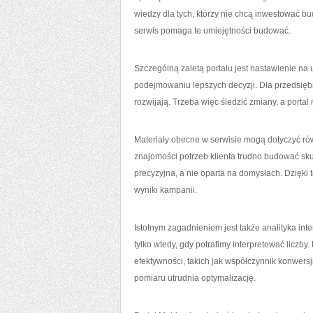
wiedzy dla tych, którzy nie chcą inwestować b
serwis pomaga te umiejętności budować.
Szczególną zaletą portalu jest nastawienie na u
podejmowaniu lepszych decyzji. Dla przedsięb
rozwijają. Trzeba więc śledzić zmiany, a port
Materiały obecne w serwisie mogą dotyczyć rów
znajomości potrzeb klienta trudno budować sku
precyzyjna, a nie oparta na domysłach. Dzięki
wyniki kampanii.
Istotnym zagadnieniem jest także analityka in
tylko wtedy, gdy potrafimy interpretować liczb
efektywności, takich jak współczynnik konwersj
pomiaru utrudnia optymalizację.