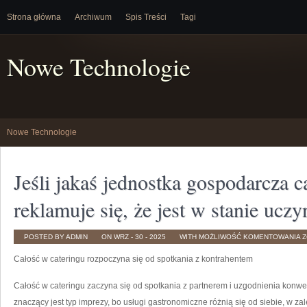
Strona główna
Archiwum
Spis Treści
Tagi
Nowe Technologie
Nowe Technologie
Jeśli jakaś jednostka gospodarcza 
reklamuje się, że jest w stanie uczy
J
POSTED BY ADMIN
ON WRZ - 30 - 2025
WITH
MOŻLIWOŚĆ KOMENTOWANIA
Z
J
J
Całość w cateringu rozpoczyna się od spotkania z kontrahentem
G
C
R
S
Całość w cateringu zaczyna się od spotkania z partnerem i uzgodnienia konwen
Ż
J
znaczący jest typ imprezy, bo usługi gastronomiczne różnią się od siebie, w zal