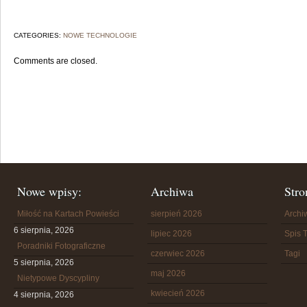
CATEGORIES:
NOWE TECHNOLOGIE
Comments are closed.
Nowe wpisy:
Archiwa
Stro
Miłość na Kartach Powieści
sierpień 2026
Arch
6 sierpnia, 2026
lipiec 2026
Spis T
Poradniki Fotograficzne
czerwiec 2026
Tagi
5 sierpnia, 2026
maj 2026
Nietypowe Dyscypliny
kwiecień 2026
4 sierpnia, 2026