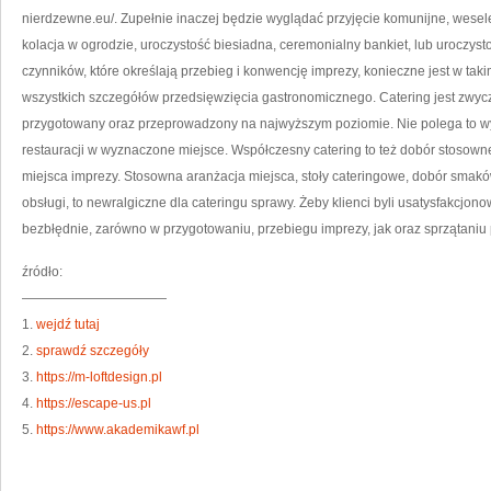
S
nierdzewne.eu/. Zupełnie inaczej będzie wyglądać przyjęcie komunijne, wesel
U
kolacja w ogrodzie, uroczystość biesiadna, ceremonialny bankiet, lub uroczyst
czynników, które określają przebieg i konwencję imprezy, konieczne jest w ta
wszystkich szczegółów przedsięwzięcia gastronomicznego. Catering jest zwycz
przygotowany oraz przeprowadzony na najwyższym poziomie. Nie polega to wył
restauracji w wyznaczone miejsce. Współczesny catering to też dobór stosowne
miejsca imprezy. Stosowna aranżacja miejsca, stoły cateringowe, dobór smakó
obsługi, to newralgiczne dla cateringu sprawy. Żeby klienci byli usatysfakcjo
bezbłędnie, zarówno w przygotowaniu, przebiegu imprezy, jak oraz sprzątaniu 
źródło:
———————————
1.
wejdź tutaj
2.
sprawdź szczegóły
3.
https://m-loftdesign.pl
4.
https://escape-us.pl
5.
https://www.akademikawf.pl