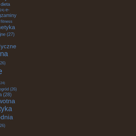
dieta
e-
24)
gzaminy
fitness
etyka
jne
(27)
dyczne
na
26)
e
24)
ogród
(26)
a
(28)
wotna
ktyka
odnia
26)