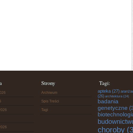
a
Strony
Tagi:
apteka
(27)
aranża
2026
Archiwum
(26)
architektura
(24)
badania
6
Spis Treści
genetyczne
(
2026
Tagi
biotechnologi
budownictw
2026
choroby
(3