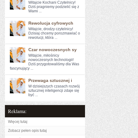
Witajcie Kochani Czytelnicy!
Dziś ⁤pragniemy podzielić się ⁢z
Wami ...
Rewolucja cyfrowych
Witajcie, drodzy czytelnicy!‌
Dzisiaj chcemy porozmawiać o
rewolucji, która‍ ...
Czar nowoczesnych sy
Witajcie, miłośnicy
nowoczesnych⁣ technologii!
Dziś przygotowaliśmy dla Was
fascynujący ...
Przewaga sztucznej i
W ‌dzisiejszych czasach rozwój
sztucznej inteligencji zdaje się
być ...
Reklama:
Więcej tutaj
Zobacz pełen opis tutaj