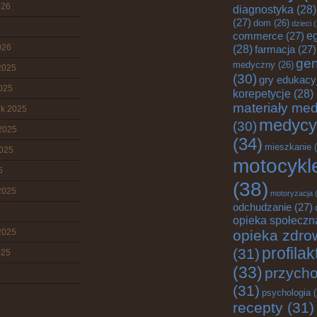
026
diagnostyka
(28)
(27)
dom
(26)
dzieci
(
e
commerce
(27)
026
(28)
farmacja
(27)
gen
medyczny
(26)
2025
(30)
gry edukacy
2025
korepetycje
(28)
materiały me
ik 2025
medycy
(30)
2025
(34)
mieszkanie
(
2025
motocykl
5
(38)
2025
motoryzacja
(
odchudzanie
(27)
opieka społeczn
2025
opieka zdro
profila
(31)
025
(33)
przych
(31)
psychologia
(
recepty
(31)