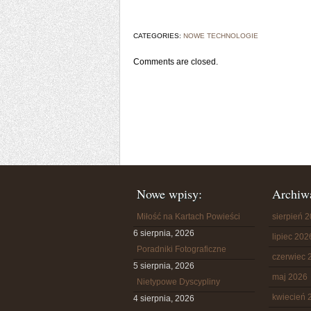
CATEGORIES:
NOWE TECHNOLOGIE
Comments are closed.
Nowe wpisy:
Archiw
Miłość na Kartach Powieści
sierpień 
6 sierpnia, 2026
lipiec 202
Poradniki Fotograficzne
czerwiec 
5 sierpnia, 2026
maj 2026
Nietypowe Dyscypliny
kwiecień 
4 sierpnia, 2026