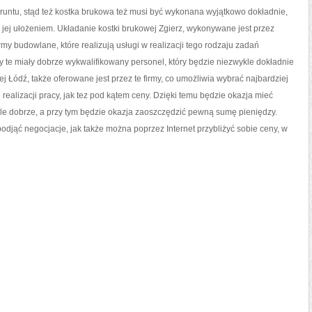
ntu, stąd też kostka brukowa też musi być wykonana wyjątkowo dokładnie,
jej ułożeniem. Układanie kostki brukowej Zgierz, wykonywane jest przez
rmy budowlane, które realizują usługi w realizacji tego rodzaju zadań
my te miały dobrze wykwalifikowany personel, który będzie niezwykle dokładnie
ej Łódź, także oferowane jest przez te firmy, co umożliwia wybrać najbardziej
ealizacji pracy, jak tez pod kątem ceny. Dzięki temu będzie okazja mieć
e dobrze, a przy tym będzie okazja zaoszczędzić pewną sumę pieniędzy.
podjąć negocjacje, jak także można poprzez Internet przybliżyć sobie ceny, w