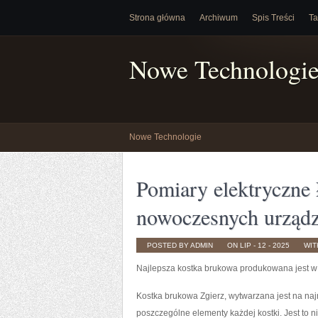
Strona główna
Archiwum
Spis Treści
Ta
Nowe Technologi
Nowe Technologie
Pomiary elektryczne
nowoczesnych urządz
POSTED BY ADMIN
ON LIP - 12 - 2025
WI
Najlepsza kostka brukowa produkowana jest w
Kostka brukowa Zgierz, wytwarzana jest na naj
poszczególne elementy każdej kostki. Jest to