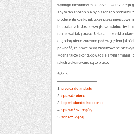
wymaga niesamowicie dobrze utwardzonego gru
aby w ten sposób nie było żadnego problemu z 
producenta kostki, jak także przez miejscowe fi
budowlanych. Jest to wyjątkowo istotne, by fir
realizował taką pracę. Układanie kostki brukow
dogodną ofertę zarówno pod względem jakości r
pewność, że prace będą zrealizowane niezwykl
Można także skontaktować się z tymi firmami i 
jakich wykonywane są te prace.
źródło:
———————————
1.
przejdź do artykułu
2.
sprawdź ofertę
3.
http://4-stundenkoerper.de
4.
sprawdź szczegóły
5.
zobacz więcej