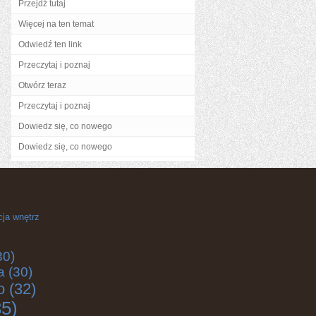
Przejdź tutaj
Więcej na ten temat
Odwiedź ten link
Przeczytaj i poznaj
Otwórz teraz
Przeczytaj i poznaj
Dowiedz się, co nowego
Dowiedz się, co nowego
cja wnętrz
30)
a
(30)
o
(32)
5)