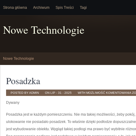
Strona główna
Archiwum
Spis Treści
Tagi
Nowe Technologie
Nowe Technologie
Posadzka
PO
POSTED BY ADMIN
ON LIP - 31 - 2025
WITH
MOŻLIWOŚĆ KOMENTOWANIA
Z
Dywany
Posadzka jest w każdym pomieszczeniu. Nie ma takiej możliwości, żeby pokój, 
ulokowanie nie posiadało posadzek. To właśnie dzięki podłodze dopuszczalne j
jest wybudowanie obiektu. Wygląd takiej podłogi ma prawo być wybitnie różno