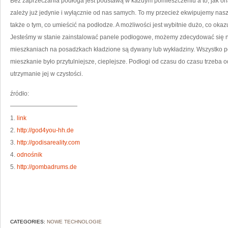
Bez zaprzeczania podłoga jest podstawą w każdym pomieszczeniu a to, jak on
zależy już jedynie i wyłącznie od nas samych. To my przecież ekwipujemy nas
także o tym, co umieścić na podłodze. A możliwości jest wybitnie dużo, co oka
Jesteśmy w stanie zainstalować panele podłogowe, możemy zdecydować się na 
mieszkaniach na posadzkach kładzione są dywany lub wykładziny. Wszystko po
mieszkanie było przytulniejsze, cieplejsze. Podłogi od czasu do czasu trzeba
utrzymanie jej w czystości.
źródło:
———————————
1.
link
2.
http://god4you-hh.de
3.
http://godisareality.com
4.
odnośnik
5.
http://gombadrums.de
CATEGORIES:
NOWE TECHNOLOGIE