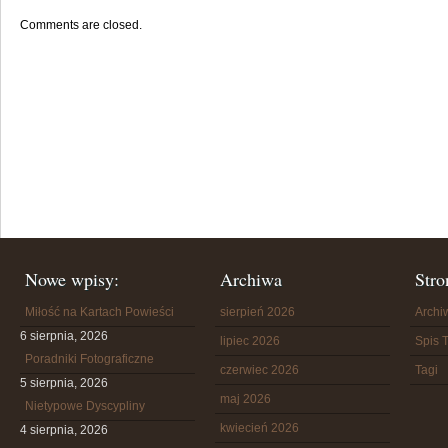
Comments are closed.
Nowe wpisy:
Archiwa
Stro
Miłość na Kartach Powieści
sierpień 2026
Arch
6 sierpnia, 2026
lipiec 2026
Spis T
Poradniki Fotograficzne
czerwiec 2026
Tagi
5 sierpnia, 2026
maj 2026
Nietypowe Dyscypliny
kwiecień 2026
4 sierpnia, 2026