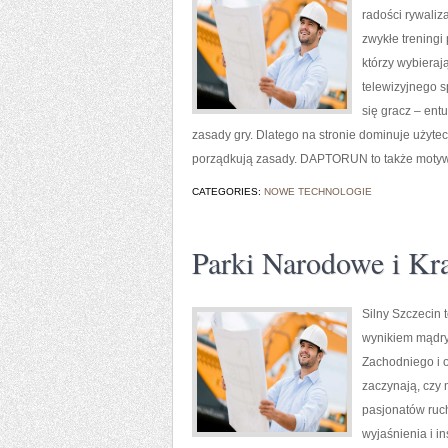
radości rywaliz
zwykłe treningi 
którzy wybieraj
telewizyjnego 
się gracz – ent
zasady gry. Dlatego na stronie dominuje użyte
porządkują zasady. DAPTORUN to także motywac
CATEGORIES:
NOWE TECHNOLOGIE
Parki Narodowe i Kr
Silny Szczecin 
wynikiem mądry
Zachodniego i o
zaczynają, czy 
pasjonatów ruch
wyjaśnienia i in