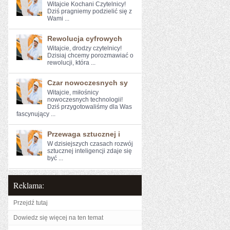
Witajcie Kochani Czytelnicy!
Dziś ⁤pragniemy podzielić się ⁢z
Wami ...
Rewolucja cyfrowych
Witajcie, drodzy czytelnicy!‌
Dzisiaj chcemy porozmawiać o
rewolucji, która‍ ...
Czar nowoczesnych sy
Witajcie, miłośnicy
nowoczesnych⁣ technologii!
Dziś przygotowaliśmy dla Was
fascynujący ...
Przewaga sztucznej i
W ‌dzisiejszych czasach rozwój
sztucznej inteligencji zdaje się
być ...
Reklama:
Przejdź tutaj
Dowiedz się więcej na ten temat