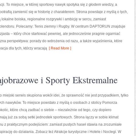
acji. To miejsce, w której sportowy nawyk spotyka się z głodem wiedzy, a
potrafią zamienić się w historię z charakterem. Strona powstaje z myślą o tych,
ą lokalne boiska, regionalne rozgrywki i ambicję w sercu, zamiast
splendoru. Polecamy: Tenis ziemny i Rugby. W centrum DAPTORUN znajduje
uzjasta – który chce startować pewniej, ale jednocześnie pragnie ogarniać
czna perspektywa: porady do wdrożenia od razu, a także wyjaśnienia, które
ja dla tych, którzy wracają
[ Read More ]
ajobrazowe i Sporty Ekstremalne
to miejski serwis skupiona wokół idei, że sprawność nie jest przypadkiem, tylko
ch nawyków. To miejsce powstało z myślą o osobach z stolicy Pomorza
kolic, które chcą zadbać o siebie – niezależnie od tego, czy dopiero
mają już za sobą setki jednostek sportowych. Strona łączy w sobie klimat
u z praktycznym podejściem: zamiast pustych haseł stawia na zrozumiałe
spirację do działania. Zobacz też Atrakcje turystyczne i Hotele i Noclegi. W