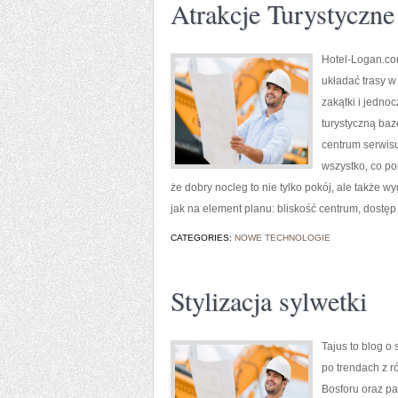
Atrakcje Turystyczne
Hotel-Logan.co
układać trasy w
zakątki i jedno
turystyczną baz
centrum serwisu
wszystko, co p
że dobry nocleg to nie tylko pokój, ale także 
jak na element planu: bliskość centrum, dostęp
CATEGORIES:
NOWE TECHNOLOGIE
Stylizacja sylwetki
Tajus to blog o
po trendach z ró
Bosforu oraz pa