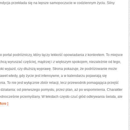
 kondycja przekłada się na lepsze samopoczucie w codziennym życiu. Silny
o portal podróżniczy, który łączy lekkość opowiadania z konkretem. To miejsce
 chcą wyruszać częściej, mądrzej i z większym spokojem, niezależnie od tego,
ybki wyjazd, czy dłuższą wyprawę. Strona pokazuje, że podróżowanie może
awet wtedy, gdy życie jest intensywne, a w kalendarzu pojawiają się
ia. To nie jest wyłącznie zbiór relacji, lecz przewodnik pomagająca przejść
działania: od pierwszego pomysłu, przez plan, aż po wspomnienia. Charakter
ednocześnie przemyślany. W tekstach często czuć głód odkrywania świata, ale
ore ]