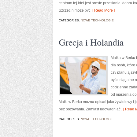
centrum tej idei jest proste przesłanie: dobra
Szczecin może być
[ Read More ]
CATEGORIES:
NOWE TECHNOLOGIE
Grecja i Holandia
Matka w Berku t
dla osób, które
czy planują sz
być osiągalne n
codzienne zadan
od marzenia do 
Matki w Berku można opisać jako żywiołowy i j
bez pozowania. Zamiast udowadniać,
[ Read M
CATEGORIES:
NOWE TECHNOLOGIE