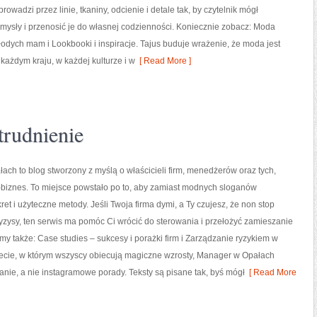
y prowadzi przez linie, tkaniny, odcienie i detale tak, by czytelnik mógł
ysły i przenosić je do własnej codzienności. Koniecznie zobacz: Moda
łodych mam i Lookbooki i inspiracje. Tajus buduje wrażenie, że moda jest
 każdym kraju, w każdej kulturze i w
[ Read More ]
trudnienie
ch to blog stworzony z myślą o właścicieli firm, menedżerów oraz tych,
-biznes. To miejsce powstało po to, aby zamiast modnych sloganów
ret i użyteczne metody. Jeśli Twoja firma dymi, a Ty czujesz, że non stop
yzysy, ten serwis ma pomóc Ci wrócić do sterowania i przełożyć zamieszanie
my także: Case studies – sukcesy i porażki firm i Zarządzanie ryzykiem w
iecie, w którym wszyscy obiecują magiczne wzrosty, Manager w Opałach
łanie, a nie instagramowe porady. Teksty są pisane tak, byś mógł
[ Read More