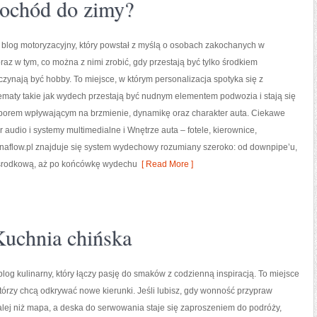
mochód do zimy?
 blog motoryzacyjny, który powstał z myślą o osobach zakochanych w
z w tym, co można z nimi zrobić, gdy przestają być tylko środkiem
aczynają być hobby. To miejsce, w którym personalizacja spotyka się z
ematy takie jak wydech przestają być nudnym elementem podwozia i stają się
rem wpływającym na brzmienie, dynamikę oraz charakter auta. Ciekawe
r audio i systemy multimedialne i Wnętrze auta – fotele, kierownice,
aflow.pl znajduje się system wydechowy rozumiany szeroko: od downpipe’u,
cję środkową, aż po końcówkę wydechu
[ Read More ]
 Kuchnia chińska
blog kulinarny, który łączy pasję do smaków z codzienną inspiracją. To miejsce
tórzy chcą odkrywać nowe kierunki. Jeśli lubisz, gdy wonność przypraw
lej niż mapa, a deska do serwowania staje się zaproszeniem do podróży,