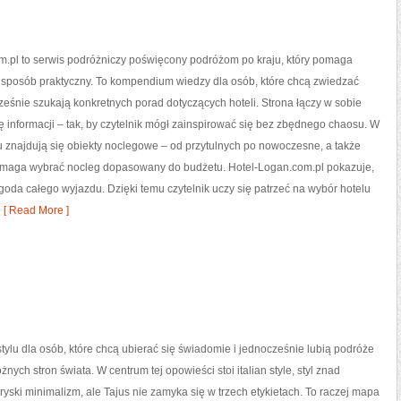
m.pl to serwis podróżniczy poświęcony podróżom po kraju, który pomaga
 sposób praktyczny. To kompendium wiedzy dla osób, które chcą zwiedzać
cześnie szukają konkretnych porad dotyczących hoteli. Strona łączy w sobie
ę informacji – tak, by czytelnik mógł zainspirować się bez zbędnego chaosu. W
 znajdują się obiekty noclegowe – od przytulnych po nowoczesne, a także
omaga wybrać nocleg dopasowany do budżetu. Hotel-Logan.com.pl pokazuje,
wygoda całego wyjazdu. Dzięki temu czytelnik uczy się patrzeć na wybór hotelu
[ Read More ]
 stylu dla osób, które chcą ubierać się świadomie i jednocześnie lubią podróże
żnych stron świata. W centrum tej opowieści stoi italian style, styl znad
ryski minimalizm, ale Tajus nie zamyka się w trzech etykietach. To raczej mapa