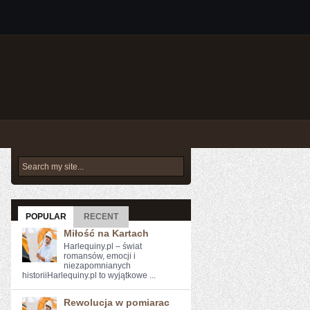
POPULAR
RECENT
Miłość na Kartach
Harlequiny.pl – świat
romansów, emocji i
niezapomnianych
historiiHarlequiny.pl to wyjątkowe ...
Rewolucja w pomiarac