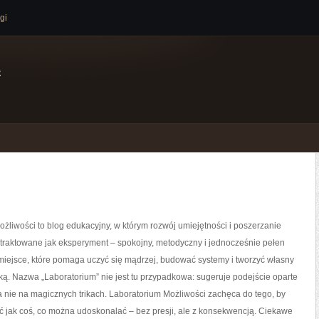
gi
e
żliwości to blog edukacyjny, w którym rozwój umiejętności i poszerzanie
traktowane jak eksperyment – spokojny, metodyczny i jednocześnie pełen
miejsce, które pomaga uczyć się mądrzej, budować systemy i tworzyć własny
uką. Nazwa „Laboratorium” nie jest tu przypadkowa: sugeruje podejście oparte
a nie na magicznych trikach. Laboratorium Możliwości zachęca do tego, by
ć jak coś, co można udoskonalać – bez presji, ale z konsekwencją. Ciekawe