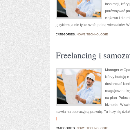
inspiracji, któr
porównywać pom
ciążowa i dla m
językiem, a nie tylko szafą pełną wieszaków. W
CATEGORIES:
NOWE TECHNOLOGIE
Freelancing i samoza
Manager w Opała
którzy budują e
dostarczać konk
reagujesz na kr
na plan. Poleca
biznesie. W św
stawia na operacyjną prawdę. Tu liczy się dzia
]
CATEGORIES:
NOWE TECHNOLOGIE