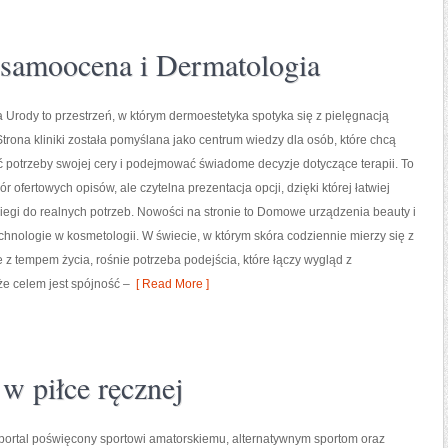
 samoocena i Dermatologia
 Urody to przestrzeń, w którym dermoestetyka spotyka się z pielęgnacją
Strona kliniki została pomyślana jako centrum wiedzy dla osób, które chcą
ć potrzeby swojej cery i podejmować świadome decyzje dotyczące terapii. To
biór ofertowych opisów, ale czytelna prezentacja opcji, dzięki której łatwiej
egi do realnych potrzeb. Nowości na stronie to Domowe urządzenia beauty i
nologie w kosmetologii. W świecie, w którym skóra codziennie mierzy się z
 z tempem życia, rośnie potrzeba podejścia, które łączy wygląd z
e celem jest spójność –
[ Read More ]
w piłce ręcznej
rtal poświęcony sportowi amatorskiemu, alternatywnym sportom oraz