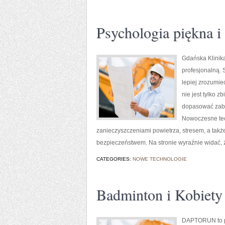
Psychologia piękna i
Gdańska Klinika
profesjonalną. 
lepiej zrozumie
nie jest tylko z
dopasować zabi
Nowoczesne tech
zanieczyszczeniami powietrza, stresem, a także
bezpieczeństwem. Na stronie wyraźnie widać, ż
CATEGORIES:
NOWE TECHNOLOGIE
Badminton i Kobiety 
DAPTORUN to po