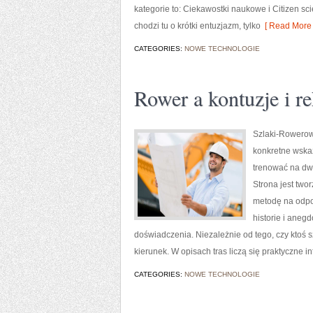
kategorie to: Ciekawostki naukowe i Citizen sci
chodzi tu o krótki entuzjazm, tylko
[ Read More 
CATEGORIES:
NOWE TECHNOLOGIE
Rower a kontuzje i re
Szlaki-Rowerowe
konkretne wskaz
trenować na dwó
Strona jest twor
metodę na odpo
historie i aneg
doświadczenia. Niezależnie od tego, czy ktoś 
kierunek. W opisach tras liczą się praktyczne i
CATEGORIES:
NOWE TECHNOLOGIE