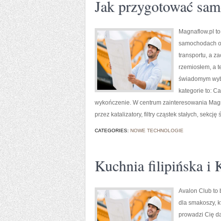
Jak przygotować sa
Magnaflow.pl to
samochodach ora
transportu, a z
rzemiosłem, a t
świadomym wybo
kategorie to: Ca
wykończenie. W centrum zainteresowania Magn
przez katalizatory, filtry cząstek stałych, sek
CATEGORIES:
NOWE TECHNOLOGIE
Kuchnia filipińska i
Avalon Club to 
dla smakoszy, k
prowadzi Cię da