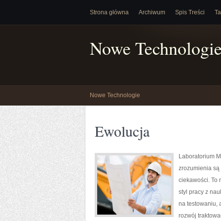
Strona główna
Archiwum
Spis Treści
Ta
Nowe Technologi
Nowe Technologie
Ewolucja
Laboratorium Mo
zrozumienia są 
ciekawości. To 
styl pracy z na
na testowaniu, 
rozwój traktowa