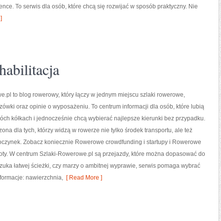
ence. To serwis dla osób, które chcą się rozwijać w sposób praktyczny. Nie
]
habilitacja
.pl to blog rowerowy, który łączy w jednym miejscu szlaki rowerowe,
ówki oraz opinie o wyposażeniu. To centrum informacji dla osób, które lubią
ch kółkach i jednocześnie chcą wybierać najlepsze kierunki bez przypadku.
zona dla tych, którzy widzą w rowerze nie tylko środek transportu, ale też
czynek. Zobacz koniecznie Rowerowe crowdfunding i startupy i Rowerowe
doty. W centrum Szlaki-Rowerowe.pl są przejazdy, które można dopasować do
szuka łatwej ścieżki, czy marzy o ambitnej wyprawie, serwis pomaga wybrać
nformacje: nawierzchnia,
[ Read More ]