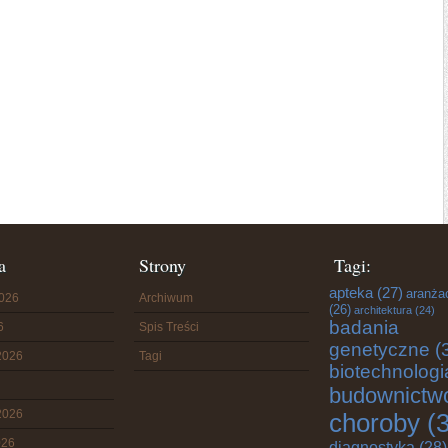
a
Strony
Tagi:
apteka
(27)
aranża
2026
Archiwum
(26)
architektura
(24)
badania
6
Spis Treści
genetyczne
(
2026
Tagi
biotechnologi
budownictw
2026
choroby
(3
026
diagnostyka
(28)