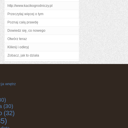
http://www.kacikogrodniczy.pl
Przeczytaj więcej o tym
Poznaj całą prawdę
Dowiedz się, co nowego
Otwórz teraz
Kliknij i odkryj
Zobacz, jak to działa
cja wnętrz
30)
a
(30)
o
(32)
5)
dieta