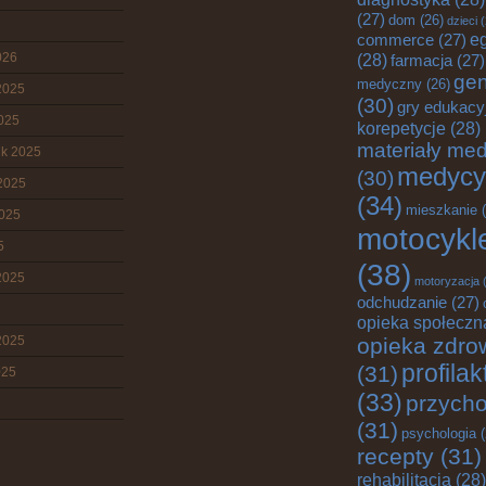
(27)
dom
(26)
dzieci
(
e
commerce
(27)
026
(28)
farmacja
(27)
gen
medyczny
(26)
2025
(30)
gry edukacy
2025
korepetycje
(28)
materiały me
ik 2025
medycy
(30)
2025
(34)
mieszkanie
(
2025
motocykl
5
(38)
2025
motoryzacja
(
odchudzanie
(27)
opieka społeczn
2025
opieka zdro
profila
(31)
025
(33)
przych
(31)
psychologia
(
recepty
(31)
rehabilitacja
(28)