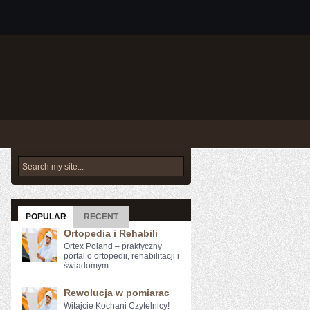
POPULAR
RECENT
Ortopedia i Rehabili
Ortex Poland – praktyczny
portal o ortopedii, rehabilitacji i
świadomym ...
Rewolucja w pomiarac
Witajcie Kochani Czytelnicy!