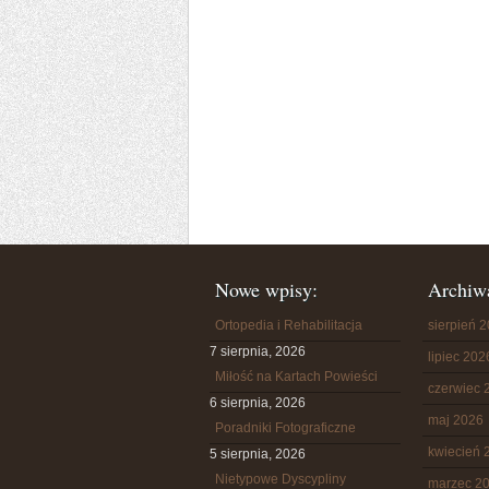
Nowe wpisy:
Archiw
Ortopedia i Rehabilitacja
sierpień 
7 sierpnia, 2026
lipiec 202
Miłość na Kartach Powieści
czerwiec 
6 sierpnia, 2026
maj 2026
Poradniki Fotograficzne
kwiecień 
5 sierpnia, 2026
Nietypowe Dyscypliny
marzec 2