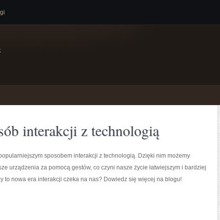
gi
e
ób interakcji z technologią
popularniejszym sposobem interakcji z technologią. Dzięki nim możemy
ze urządzenia za pomocą gestów, co czyni nasze życie łatwiejszym i bardziej
 to nowa era interakcji czeka na nas? Dowiedz się więcej na blogu!