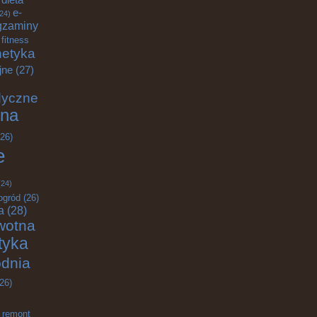
e-
24)
gzaminy
fitness
etyka
jne
(27)
dyczne
na
26)
e
24)
ogród
(26)
a
(28)
wotna
ktyka
odnia
26)
remont