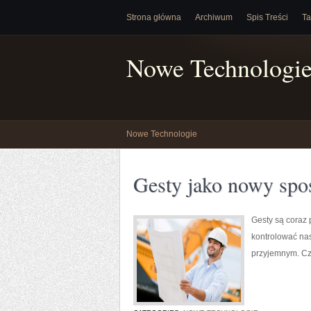
Strona główna
Archiwum
Spis Treści
Ta
Nowe Technologi
Nowe Technologie
Gesty jako nowy spos
Gesty są coraz 
kontrolować nas
przyjemnym. Czy