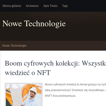
Strona główna
Archiwum
Spis Treści
Tagi
Nowe Technologie
Nowe Technologie
Boom cyfrowych kolekcji: Wszystk
wiedzieć o NFT
Boom cyfrowych kolekcji to temat gorący na ry
taką popularnością? Dowiedz się wszystkiego,
#NFT #szczesliwamuza