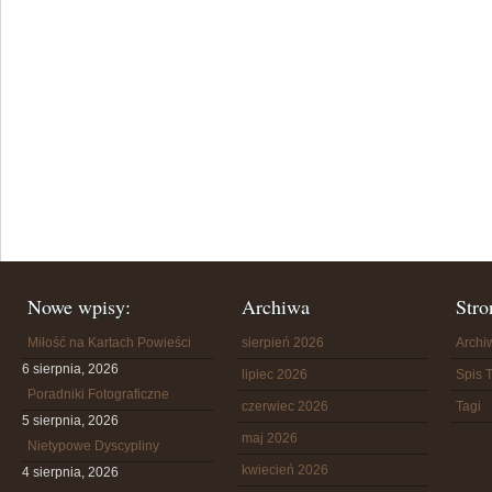
Nowe wpisy:
Archiwa
Stro
Miłość na Kartach Powieści
sierpień 2026
Arch
6 sierpnia, 2026
lipiec 2026
Spis T
Poradniki Fotograficzne
czerwiec 2026
Tagi
5 sierpnia, 2026
maj 2026
Nietypowe Dyscypliny
kwiecień 2026
4 sierpnia, 2026