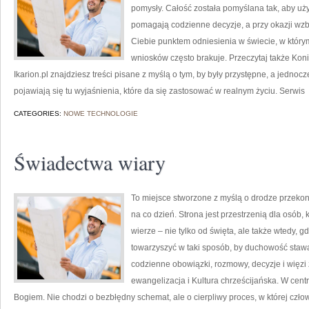
pomysły. Całość została pomyślana tak, aby użyt
pomagają codzienne decyzje, a przy okazji wzb
Ciebie punktem odniesienia w świecie, w którym
wniosków często brakuje. Przeczytaj także Kon
Ikarion.pl znajdziesz treści pisane z myślą o tym, by były przystępne, a jednoc
pojawiają się tu wyjaśnienia, które da się zastosować w realnym życiu. Serwis
CATEGORIES:
NOWE TECHNOLOGIE
Świadectwa wiary
To miejsce stworzone z myślą o drodze przekon
na co dzień. Strona jest przestrzenią dla osób,
wierze – nie tylko od święta, ale także wtedy, gd
towarzyszyć w taki sposób, by duchowość stawała
codzienne obowiązki, rozmowy, decyzje i więzi 
ewangelizacja i Kultura chrześcijańska. W cent
Bogiem. Nie chodzi o bezbłędny schemat, ale o cierpliwy proces, w której czło