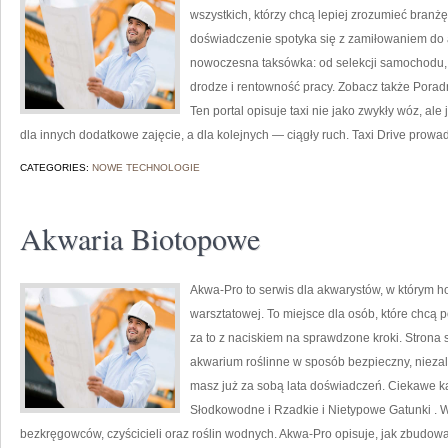
wszystkich, którzy chcą lepiej zrozumieć branżę
doświadczenie spotyka się z zamiłowaniem do a
nowoczesna taksówka: od selekcji samochodu, 
drodze i rentowność pracy. Zobacz także Poradni
Ten portal opisuje taxi nie jako zwykły wóz, ale
dla innych dodatkowe zajęcie, a dla kolejnych — ciągły ruch. Taxi Drive prowadz
CATEGORIES:
NOWE TECHNOLOGIE
Akwaria Biotopowe
Akwa-Pro to serwis dla akwarystów, w którym h
warsztatowej. To miejsce dla osób, które chcą
za to z naciskiem na sprawdzone kroki. Strona 
akwarium roślinne w sposób bezpieczny, niezale
masz już za sobą lata doświadczeń. Ciekawe ka
Słodkowodne i Rzadkie i Nietypowe Gatunki . W 
bezkręgowców, czyścicieli oraz roślin wodnych. Akwa-Pro opisuje, jak zbudow