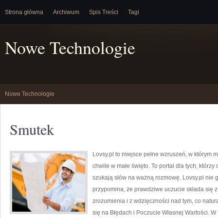
Strona główna
Archiwum
Spis Treści
Tagi
Nowe Technologie
Nowe Technologie
Smutek
Lovsy.pl to miejsce pełne wzruszeń, w którym mi
chwile w małe święto. To portal dla tych, którzy 
szukają słów na ważną rozmowę. Lovsy.pl nie g
przypomina, że prawdziwe uczucie składa się z 
zrozumienia i z wdzięczności nad tym, co natu
się na Błędach i Poczucie Własnej Wartości. W