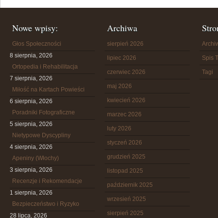
Nowe wpisy:
Archiwa
Stro
Głos Społeczności
sierpień 2026
Arch
8 sierpnia, 2026
lipiec 2026
Spis T
Ortopedia i Rehabilitacja
czerwiec 2026
Tagi
7 sierpnia, 2026
maj 2026
Miłość na Kartach Powieści
kwiecień 2026
6 sierpnia, 2026
Poradniki Fotograficzne
marzec 2026
5 sierpnia, 2026
luty 2026
Nietypowe Dyscypliny
styczeń 2026
4 sierpnia, 2026
grudzień 2025
Apeniny (Włochy)
3 sierpnia, 2026
listopad 2025
Recenzje i Rekomendacje
październik 2025
1 sierpnia, 2026
wrzesień 2025
Bezpieczeństwo i Ryzyko
sierpień 2025
28 lipca, 2026