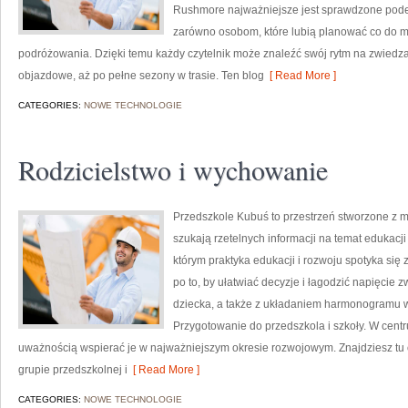
Rushmore najważniejsze jest sprawdzone podej
zarówno osobom, które lubią planować co do minu
podróżowania. Dzięki temu każdy czytelnik może znaleźć swój rytm na zwiedza
objazdowe, aż po pełne sezony w trasie. Ten blog
[ Read More ]
CATEGORIES:
NOWE TECHNOLOGIE
Rodzicielstwo i wychowanie
Przedszkole Kubuś to przestrzeń stworzone z my
szukają rzetelnych informacji na temat edukacji
którym praktyka edukacji i rozwoju spotyka si
po to, by ułatwiać decyzje i łagodzić napięci
dziecka, a także z układaniem harmonogramu w 
Przygotowanie do przedszkola i szkoły. W centru
uważnością wspierać je w najważniejszym okresie rozwojowym. Znajdziesz tu 
grupie przedszkolnej i
[ Read More ]
CATEGORIES:
NOWE TECHNOLOGIE