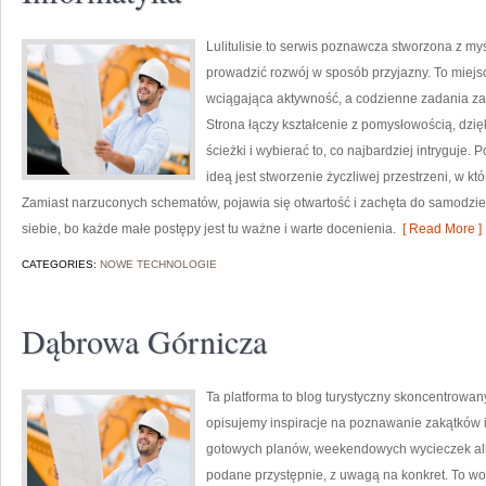
Lulitulisie to serwis poznawcza stworzona z myś
prowadzić rozwój w sposób przyjazny. To miej
wciągająca aktywność, a codzienne zadania za
Strona łączy kształcenie z pomysłowością, dz
ścieżki i wybierać to, co najbardziej intryguje.
ideą jest stworzenie życzliwej przestrzeni, w k
Zamiast narzuconych schematów, pojawia się otwartość i zachęta do samodzie
siebie, bo każde małe postępy jest tu ważne i warte docenienia.
[ Read More ]
CATEGORIES:
NOWE TECHNOLOGIE
Dąbrowa Górnicza
Ta platforma to blog turystyczny skoncentrowa
opisujemy inspiracje na poznawanie zakątków i
gotowych planów, weekendowych wycieczek albo
podane przystępnie, z uwagą na konkret. To wo