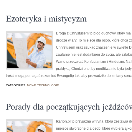
Ezoteryka i mistycyzm
Droga z Chrystusem to blog duchowy, który ma
drodze wiary. To miejsce dla osób, które chcą zb
Chrystusem oraz szukać znaczenie w świetle Do
zaufanie nie jest dodatkiem do życia, ale szla
Warto przeczytać Konfucjanizm i Hinduizm. Na 
praktyką. Chodzi o to, by modlitwa nie była je
treści mogą pomagać rozumieć Ewangelię tak, aby prowadziło do zmiany serca
CATEGORIES:
NOWE TECHNOLOGIE
Porady dla początkujących jeźdźcó
Ikarion.pl to przyjazna witryna, która zestawi
miejsce stworzone dla osób, które wybierają k