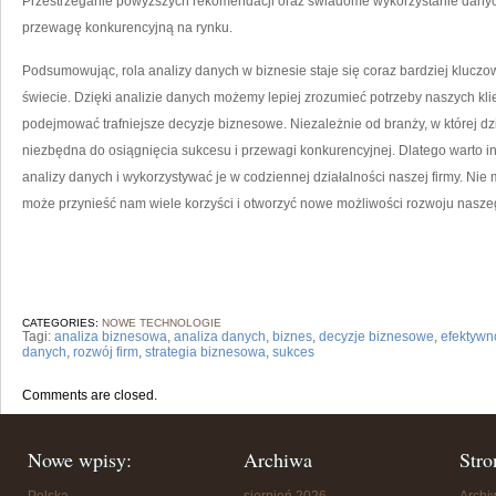
Przestrzeganie powyższych rekomendacji oraz ​świadome wykorzystanie danyc
przewagę konkurencyjną na rynku.
Podsumowując, rola analizy danych w biznesie‌ staje się coraz bardziej klucz
świecie. Dzięki analizie ​danych możemy lepiej zrozumieć potrzeby naszych kli
podejmować trafniejsze ⁣decyzje biznesowe. Niezależnie od branży, ⁤w‌ której d
niezbędna do osiągnięcia sukcesu⁤ i przewagi konkurencyjnej. Dlatego warto ⁤
analizy danych i‌ wykorzystywać je w codziennej działalności naszej⁢ firmy. Ni
może przynieść nam wiele korzyści i otworzyć nowe możliwości rozwoju nasze
CATEGORIES:
NOWE TECHNOLOGIE
Tagi:
analiza biznesowa
,
analiza danych
,
biznes
,
decyzje biznesowe
,
efektywn
danych
,
rozwój firm
,
strategia biznesowa
,
sukces
Comments are closed.
Nowe wpisy:
Archiwa
Stro