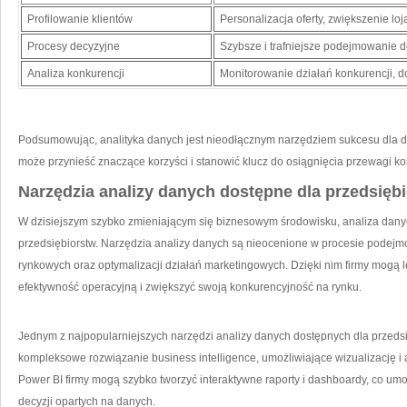
Profilowanie klientów
Personalizacja oferty,⁣ zwiększenie loj
Procesy decyzyjne
Szybsze i trafniejsze podejmowanie d
Analiza konkurencji
Monitorowanie działań konkurencji, d
Podsumowując,‌ analityka danych jest nieodłącznym narzędziem sukcesu dla ‍dzi
może przynieść znaczące korzyści i stanowić klucz do osiągnięcia przewagi ko
Narzędzia analizy danych dostępne dla przedsięb
W dzisiejszym szybko zmieniającym się biznesowym środowisku, analiza dany
przedsiębiorstw. ⁢Narzędzia analizy danych są nieocenione w procesie podejmo
rynkowych oraz optymalizacji działań marketingowych. Dzięki nim firmy mogą l
efektywność operacyjną i zwiększyć swoją‍ konkurencyjność na rynku.
Jednym z ⁤najpopularniejszych narzędzi analizy danych dostępnych dla przedsi
kompleksowe rozwiązanie business intelligence,​ umożliwiające wizualizację i 
Power BI firmy mogą szybko tworzyć interaktywne raporty​ i dashboardy, co um
decyzji opartych na danych.