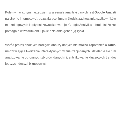
Kolejnym ważnym narzędziem w arsenale analityki danych jest
Google Analyt
⁤na stronie ⁢internetowej, pozwalające firmom śledzić zachowania użytkownik
marketingowych⁣ i optymalizować konwersje. ​Google Analytics oferuje także z
pomagają w zrozumieniu, jakie działania generują zyski.
Wśród profesjonalnych narzędzi analizy danych nie można⁢ zapomnieć o
Table
umożliwiająca tworzenie⁢ interaktywnych wizualizacji danych i dzielenie​ się n
analizowanie ogromnych ⁢zbiorów danych i identyfikowanie kluczowych trendó
lepszych decyzji ‌biznesowych.