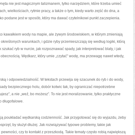
zynęta nie jest magicznym talizmanem, tylko narzędziem, które trzeba umieć
ch, wielkościach, rytmie pracy, a także o tym, kiedy warto zejść do dna, a
ko podane jest w sposób, który ma dawać czytelnikowi punkt zaczepienia.
tylko kawałkiem wody na mapie, ale żywym środowiskiem, w którym zmieniają
w określonych warunkach, i gdzie ryby przemieszczają się według logiki, którą
 szukać ryb w nurcie, jak rozpoznawać spady, jak interpretować blaty, i jak
ą obecnością. Wędkarz, który umie „czytać” wodę, ma przewagę nawet wtedy,
rską i odpowiedzialność. W tekstach przewija się szacunek do ryb i do wody,
asady bezpiecznego holu, dobór kotwic tak, by ograniczać niepotrzebne
bujesz”, a nie „weź, bo możesz”. To nie jest moralizowanie, tylko praktyczne
ło długofalowe.
agają poukładać wędkarską codzienność. Jak przygotować się do wyjazdu, żeby
przęt, by służył dłużej. Jak rozwiązywać typowe problemy, takie jak
k pewności, czy to kontakt z przeszkodą. Takie tematy często robią największą