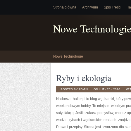
Strona główna
Archiwum
Spis Treści
Ta
Nowe Technologi
Nowe Technologie
Ryby i ekologia
POSTED BY ADMIN
ON LUT - 26 - 2026
WI
Nadorsze-haller.pl to blog wędkarski, który pow
weekendowym hobby. To miejsce, w którym prakt
satysfakcją. Jeśli szukasz pomysłów, chcesz up
wodzie, rybach i wędkarskich realiach, znajdzi
Prawo i przepisy. Strona jest stworzona dla sta