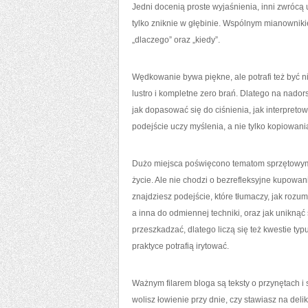
Jedni docenią proste wyjaśnienia, inni zwrócą 
tylko zniknie w głębinie. Wspólnym mianownikiem 
„dlaczego” oraz „kiedy”.
Wędkowanie bywa piękne, ale potrafi też być n
lustro i kompletne zero brań. Dlatego na nador
jak dopasować się do ciśnienia, jak interpret
podejście uczy myślenia, a nie tylko kopiowan
Dużo miejsca poświęcono tematom sprzętowym, 
życie. Ale nie chodzi o bezrefleksyjne kupowan
znajdziesz podejście, które tłumaczy, jak rozu
a inna do odmiennej techniki, oraz jak uniknąć
przeszkadzać, dlatego liczą się też kwestie ty
praktyce potrafią irytować.
Ważnym filarem bloga są teksty o przynętach i 
wolisz łowienie przy dnie, czy stawiasz na del