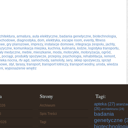
chitektura
,
armatura
,
auta elektryczne
,
badania genetyczne
,
biotechnologia
,
mochodowe
,
diagnostyka
,
dom
,
elektryka
,
escape room
,
eventy
,
fitness
owe
,
gry planszowe
,
imprezy
,
instalacje domowe
,
integracja zespołu
,
jachty
,
uzyczne
,
komunikacja miejska
,
kuchnia
,
kulinaria
,
łodzie
,
logistyka transportu
,
ały medyczne
,
meble
,
mieszkanie
,
moda
,
motocykle
,
motoryzacja
,
ogród
,
,
pociągi
,
produkty spożywcze
,
przepisy
,
psychologia
,
rehabilitacja
,
remont
,
ywka nocna
,
rtv agd
,
samochody
,
samoloty
,
sery
,
sklep spożywczy
,
sprzęt
ynowe
,
styl
,
tarasy
,
transport
,
transport lotniczy
,
transport wodny
,
uroda
,
wiedza
ni
,
wyposażenie wnętrz
a
Strony
Tagi:
apteka
(27)
aranża
2026
Archiwum
(26)
architektura
(24)
badania
6
Spis Treści
genetyczne
(
2026
Tagi
biotechnologi