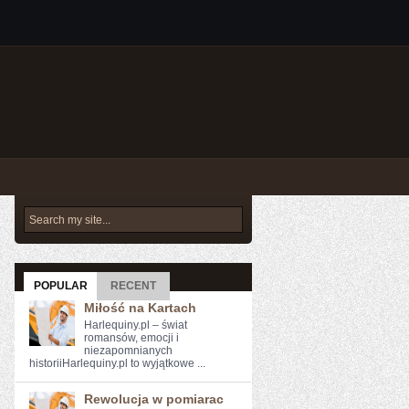
POPULAR
RECENT
Miłość na Kartach
Harlequiny.pl – świat
romansów, emocji i
niezapomnianych
historiiHarlequiny.pl to wyjątkowe ...
Rewolucja w pomiarac