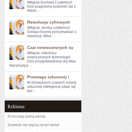
Witajcie Kochani Czytelnicy!
Dziś ⁤pragniemy podzielić się ⁢z
Wami ...
Rewolucja cyfrowych
Witajcie, drodzy czytelnicy!‌
Dzisiaj chcemy porozmawiać o
rewolucji, która‍ ...
Czar nowoczesnych sy
Witajcie, miłośnicy
nowoczesnych⁣ technologii!
Dziś przygotowaliśmy dla Was
fascynujący ...
Przewaga sztucznej i
W ‌dzisiejszych czasach rozwój
sztucznej inteligencji zdaje się
być ...
Reklama:
Przeczytaj pełną wersję
Dowiedz się więcej na ten temat