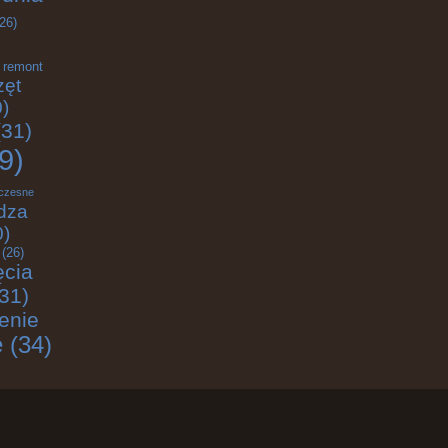
26)
remont
zęt
)
31)
9)
czesne
dza
0)
(26)
ęcia
31)
enie
e
(34)