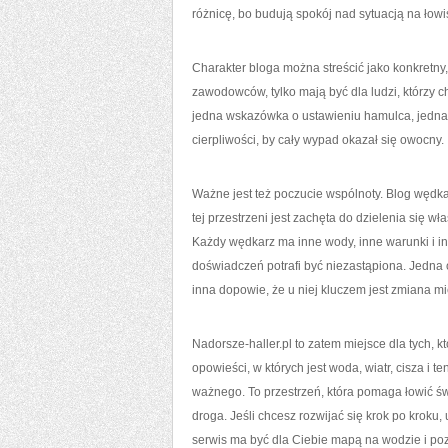
różnicę, bo budują spokój nad sytuacją na łowi
Charakter bloga można streścić jako konkretny,
zawodowców, tylko mają być dla ludzi, którzy ch
jedna wskazówka o ustawieniu hamulca, jedna 
cierpliwości, by cały wypad okazał się owocny.
Ważne jest też poczucie wspólnoty. Blog wędka
tej przestrzeni jest zachęta do dzielenia się
Każdy wędkarz ma inne wody, inne warunki i i
doświadczeń potrafi być niezastąpiona. Jedna
inna dopowie, że u niej kluczem jest zmiana miej
Nadorsze-haller.pl to zatem miejsce dla tych, 
opowieści, w których jest woda, wiatr, cisza i
ważnego. To przestrzeń, która pomaga łowić św
droga. Jeśli chcesz rozwijać się krok po kroku
serwis ma być dla Ciebie mapą na wodzie i poz