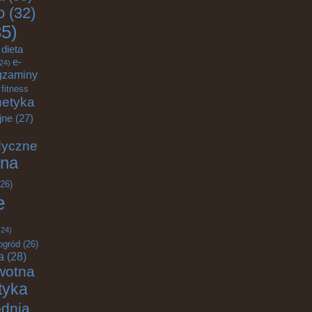
o
(32)
5)
dieta
e-
24)
gzaminy
fitness
etyka
jne
(27)
dyczne
na
26)
e
24)
ogród
(26)
a
(28)
wotna
ktyka
odnia