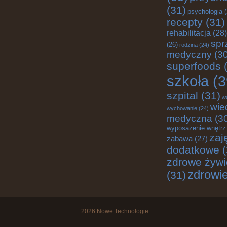
(31)
psychologia
(
recepty
(31)
rehabilitacja
(28)
spr
(26)
rodzina
(24)
medyczny
(30
superfoods
(
szkoła
(3
szpital
(31)
w
wie
wychowanie
(24)
medyczna
(3
wyposażenie wnętrz
zaj
zabawa
(27)
dodatkowe
(
zdrowe żywi
zdrowi
(31)
2026
Nowe Technologie
.