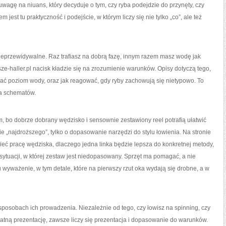
uwagę na niuans, który decyduje o tym, czy ryba podejdzie do przynęty, czy
jest tu praktyczność i podejście, w którym liczy się nie tylko „co”, ale też
ieprzewidywalne. Raz trafiasz na dobrą fazę, innym razem masz wodę jak
sze-haller.pl nacisk kładzie się na zrozumienie warunków. Opisy dotyczą tego,
ować poziom wody, oraz jak reagować, gdy ryby zachowują się nietypowo. To
ia schematów.
bo dobrze dobrany wędzisko i sensownie zestawiony reel potrafią ułatwić
ie „najdroższego”, tylko o dopasowanie narzędzi do stylu łowienia. Na stronie
mieć pracę wędziska, dlaczego jedna linka będzie lepsza do konkretnej metody,
 sytuacji, w której zestaw jest niedopasowany. Sprzęt ma pomagać, a nie
pu wyważenie, w tym detale, które na pierwszy rzut oka wydają się drobne, a w
sposobach ich prowadzenia. Niezależnie od tego, czy łowisz na spinning, czy
ikatną prezentację, zawsze liczy się prezentacja i dopasowanie do warunków.