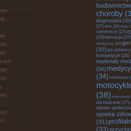
budownictw
2026
choroby
(3
026
diagnostyka
(28)
(27)
dom
(26)
dzieci
(
e
commerce
(27)
026
(28)
farmacja
(27)
gen
medyczny
(26)
2025
(30)
gry edukacy
2025
korepetycje
(28)
materiały me
ik 2025
medycy
(30)
2025
(34)
mieszkanie
(
2025
motocykl
5
(38)
2025
motoryzacja
(
odchudzanie
(27)
opieka społeczn
2025
opieka zdro
profila
(31)
025
(33)
przych