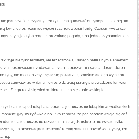
sku.
 ale jednocześnie czytelny. Teksty nie mają udawać encyklopedii pisanej dla
cą łowić lepiej, rozumieć więcej i czerpać z pasji frajdę. Czasem wystarczy
myśl o tym, jak ryba reaguje na zmianę pogody, albo jedno przypomnienie o
rski żyje nie tylko tekstami, ale też rozmową. Dlatego naturalnym elementem
 własnymi obserwacjami, zadawania pytań i dopisywania swoich doświadczeń.
nne ryby, ale mechanizmy często się powtarzają. Właśnie dlatego wymiana
 osoba zauważy, że w danym okresie działają przynęty prowadzone leniwiej,
sca. Z tego rodzi się wiedza, której nie da się kupić w sklepie.
którzy chcą mieć pod ręką baza porad, a jednocześnie lubią klimat wędkarskich
 ten moment, gdy szczytówka albo linka zdradza, że pod spodem dzieje się coś
iadomiej, a jednocześnie przypomina, że wędkarstwo to nie wyścig, tylko
, uczyć się na obserwacjach, testować rozwiązania i budować własny styl, ten
a nią.