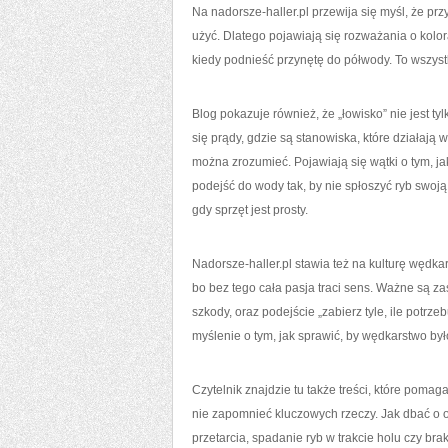
Na nadorsze-haller.pl przewija się myśl, że pr
użyć. Dlatego pojawiają się rozważania o kolora
kiedy podnieść przynętę do półwody. To wszyst
Blog pokazuje również, że „łowisko” nie jest 
się prądy, gdzie są stanowiska, które działają 
można zrozumieć. Pojawiają się wątki o tym, jak
podejść do wody tak, by nie spłoszyć ryb swoj
gdy sprzęt jest prosty.
Nadorsze-haller.pl stawia też na kulturę wędka
bo bez tego cała pasja traci sens. Ważne są z
szkody, oraz podejście „zabierz tyle, ile potrze
myślenie o tym, jak sprawić, by wędkarstwo by
Czytelnik znajdzie tu także treści, które pom
nie zapomnieć kluczowych rzeczy. Jak dbać o os
przetarcia, spadanie ryb w trakcie holu czy bra