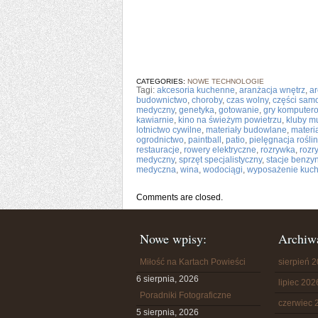
CATEGORIES:
NOWE TECHNOLOGIE
Tagi:
akcesoria kuchenne
,
aranżacja wnętrz
,
ar
budownictwo
,
choroby
,
czas wolny
,
części sa
medyczny
,
genetyka
,
gotowanie
,
gry komputer
kawiarnie
,
kino na świeżym powietrzu
,
kluby m
lotnictwo cywilne
,
materiały budowlane
,
materi
ogrodnictwo
,
paintball
,
patio
,
pielęgnacja roślin
restauracje
,
rowery elektryczne
,
rozrywka
,
rozr
medyczny
,
sprzęt specjalistyczny
,
stacje benz
medyczna
,
wina
,
wodociągi
,
wyposażenie kuch
Comments are closed.
Nowe wpisy:
Archiw
Miłość na Kartach Powieści
sierpień 
6 sierpnia, 2026
lipiec 202
Poradniki Fotograficzne
czerwiec 
5 sierpnia, 2026