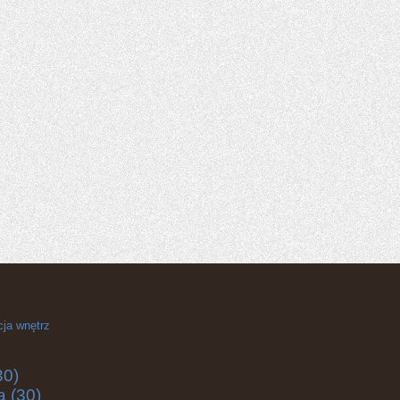
cja wnętrz
30)
a
(30)