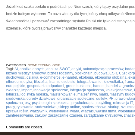
Jeżeli ktoś szuka portalu o podróżach po Niemczech, który łączy przydatne po
będzie trafnym wyborem. To baza wiedzy dla tych, którzy chcą odkrywać Niem
świadomością i poznawać zachodniego sąsiada Polski nie tylko od strony najba
dzielnice, które tworzą prawdziwy charakter każdego miejsca.
CATEGORIES:
NOWE TECHNOLOGIE
Tagi:
AI
,
analiza danych
,
analiza SWOT
,
antyki
,
automatyzacja procesów
,
badan
biznes międzynarodowy
,
biznes rodzinny
,
blockchain
,
budowa
,
CSR
,
CSR korp
duchowość
,
działka
,
e-commerce
,
e-handel
,
ekologia
,
ekonomia globalna
,
eks
ethereum
,
etyka
,
filozofia
,
finanse osobiste
,
fotografowanie
,
fotowoltaika
,
franc
europejskie
,
gospodarka odpadami
,
green business
,
handel
,
handel zagranicz
zwierząt
,
import
,
innowacje społeczne
,
integracja społeczna
,
kolekcjonerstwo
,
lotnicza
,
logistyka morska
,
majsterkowanie
,
małżeństwo
,
marki
,
maszyny budo
środowiska
,
ogrody działkowe
,
organizacje społeczne
,
outlety
,
PR
,
prawo włas
społeczna
,
psy
,
psychologia społeczna
,
psychoterapia
,
recykling
,
rekrutacja IT
,
pracy
,
rysowanie
,
sadownictwo
,
sklepy online
,
społeczeństwo
,
startup
,
sztuczna
uprawa roślin
,
warzywnik
,
weterynaria
,
wiara
,
wiatraki
,
własna firma
,
wolontaria
zainteresowania
,
zakupy
,
zarządzanie czasem
,
zarządzanie kryzysowe
,
znaczk
Comments are closed.