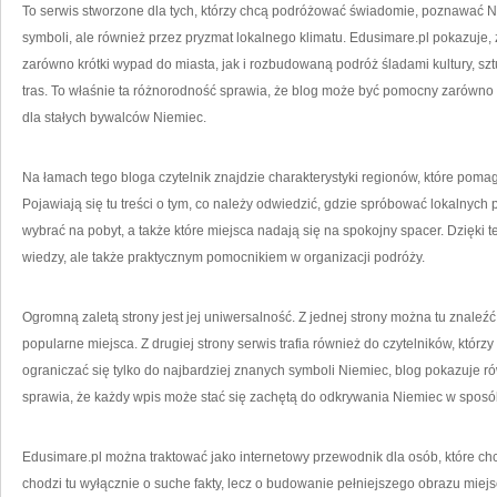
To serwis stworzone dla tych, którzy chcą podróżować świadomie, poznawać Ni
symboli, ale również przez pryzmat lokalnego klimatu. Edusimare.pl pokazuj
zarówno krótki wypad do miasta, jak i rozbudowaną podróż śladami kultury, sz
tras. To właśnie ta różnorodność sprawia, że blog może być pomocny zarówno d
dla stałych bywalców Niemiec.
Na łamach tego bloga czytelnik znajdzie charakterystyki regionów, które pom
Pojawiają się tu treści o tym, co należy odwiedzić, gdzie spróbować lokalnych p
wybrać na pobyt, a także które miejsca nadają się na spokojny spacer. Dzięki t
wiedzy, ale także praktycznym pomocnikiem w organizacji podróży.
Ogromną zaletą strony jest jej uniwersalność. Z jednej strony można tu znaleźć 
popularne miejsca. Z drugiej strony serwis trafia również do czytelników, któr
ograniczać się tylko do najbardziej znanych symboli Niemiec, blog pokazuje ró
sprawia, że każdy wpis może stać się zachętą do odkrywania Niemiec w sposób
Edusimare.pl można traktować jako internetowy przewodnik dla osób, które ch
chodzi tu wyłącznie o suche fakty, lecz o budowanie pełniejszego obrazu miej