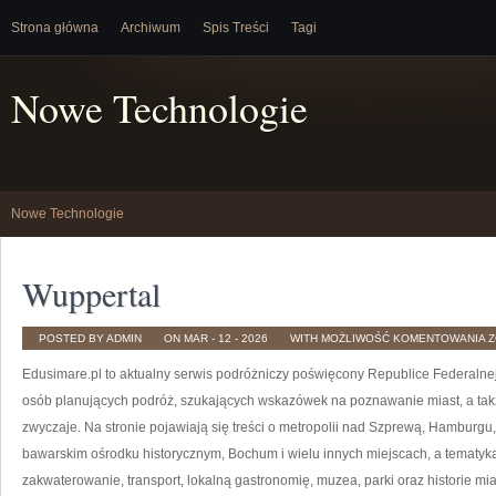
Strona główna
Archiwum
Spis Treści
Tagi
Nowe Technologie
Nowe Technologie
Wuppertal
W
POSTED BY ADMIN
ON MAR - 12 - 2026
WITH
MOŻLIWOŚĆ KOMENTOWANIA
Z
Edusimare.pl to aktualny serwis podróżniczy poświęcony Republice Federalne
osób planujących podróż, szukających wskazówek na poznawanie miast, a takż
zwyczaje. Na stronie pojawiają się treści o metropolii nad Szprewą, Hamburgu, 
bawarskim ośrodku historycznym, Bochum i wielu innych miejscach, a tematyka
zakwaterowanie, transport, lokalną gastronomię, muzea, parki oraz historie mi