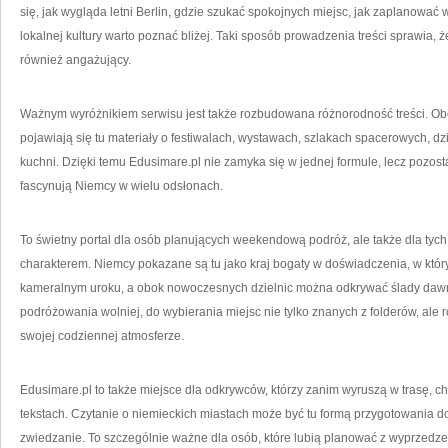
się, jak wygląda letni Berlin, gdzie szukać spokojnych miejsc, jak zaplanowa
lokalnej kultury warto poznać bliżej. Taki sposób prowadzenia treści sprawia, że 
również angażujący.
Ważnym wyróżnikiem serwisu jest także rozbudowana różnorodność treści. O
pojawiają się tu materiały o festiwalach, wystawach, szlakach spacerowych, dz
kuchni. Dzięki temu Edusimare.pl nie zamyka się w jednej formule, lecz pozos
fascynują Niemcy w wielu odsłonach.
To świetny portal dla osób planujących weekendową podróż, ale także dla tych, 
charakterem. Niemcy pokazane są tu jako kraj bogaty w doświadczenia, w którym
kameralnym uroku, a obok nowoczesnych dzielnic można odkrywać ślady dawn
podróżowania wolniej, do wybierania miejsc nie tylko znanych z folderów, ale r
swojej codziennej atmosferze.
Edusimare.pl to także miejsce dla odkrywców, którzy zanim wyruszą w trasę, c
tekstach. Czytanie o niemieckich miastach może być tu formą przygotowania d
zwiedzanie. To szczególnie ważne dla osób, które lubią planować z wyprzedz