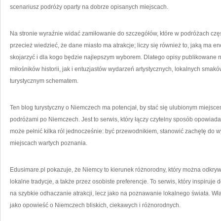
scenariusz podróży oparty na dobrze opisanych miejscach.
Na stronie wyraźnie widać zamiłowanie do szczegółów, które w podróżach czę
przecież wiedzieć, że dane miasto ma atrakcje; liczy się również to, jaką ma e
skojarzyć i dla kogo będzie najlepszym wyborem. Dlatego opisy publikowane
miłośników historii, jak i entuzjastów wydarzeń artystycznych, lokalnych smak
turystycznym schematem.
Ten blog turystyczny o Niemczech ma potencjał, by stać się ulubionym miejscem 
podróżami po Niemczech. Jest to serwis, który łączy czytelny sposób opowiada
może pełnić kilka ról jednocześnie: być przewodnikiem, stanowić zachętę do w
miejscach wartych poznania.
Edusimare.pl pokazuje, że Niemcy to kierunek różnorodny, który można odkrywa
lokalne tradycje, a także przez osobiste preferencje. To serwis, który inspiruje 
na szybkie odhaczanie atrakcji, lecz jako na poznawanie lokalnego świata. Wła
jako opowieść o Niemczech bliskich, ciekawych i różnorodnych.