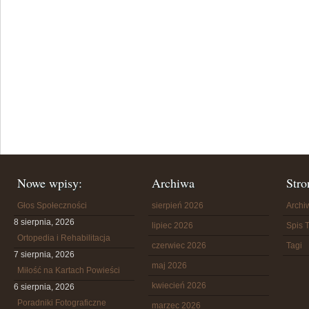
Nowe wpisy:
Archiwa
Stro
Głos Społeczności
sierpień 2026
Arch
8 sierpnia, 2026
lipiec 2026
Spis T
Ortopedia i Rehabilitacja
czerwiec 2026
Tagi
7 sierpnia, 2026
maj 2026
Miłość na Kartach Powieści
kwiecień 2026
6 sierpnia, 2026
Poradniki Fotograficzne
marzec 2026