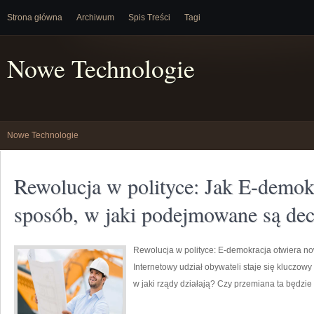
Strona główna
Archiwum
Spis Treści
Tagi
Nowe Technologie
Nowe Technologie
Rewolucja w polityce: Jak E-demok
sposób, w jaki podejmowane są dec
Rewolucja w polityce: E-demokracja otwiera n
Internetowy udział obywateli staje się kluczowy 
w jaki rządy działają? Czy przemiana ta będzi